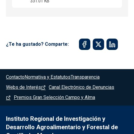
331.01 KB
¿Te ha gustado? Comparte:
Menú del pie
Contacto
Normativa y Estatutos
Transparencia
Webs de Interés
Canal Electrónico de Denuncias
Premios Gran Selección Campo y Alma
Instituto Regional de Investigación y
Desarrollo Agroalimentario y Forestal de