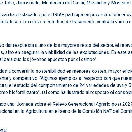
e Tollo, Jarrosuelto, Montonera del Casar, Mizancho y Moscatel 
Lizán ha destacado que el IRIAF participa en proyectos pioneros 
astadora o los nuevos estudios de tratamiento contra la varroa e
 dar respuesta a uno de los mayores retos del sector, el relevo 
sino en asegurar la viabilidad de las explotaciones. En este sen
cial para que los jóvenes apuesten por el campo”.
adas a convertir la sostenibilidad en menores costes, mayor efic
ente y competitivo
. “Algunos ejemplos al respecto son que nues
ra; el estudio del comportamiento de 24 variedades de uva y 5 
omo biofertilizante”, tal como ha ilustrado al respecto el conseje
do una ‘Jornada sobre el Relevo Generacional Agrario post 2027’, 
onal en la Agricultura en el seno de la Comisión NAT del Comit
onal