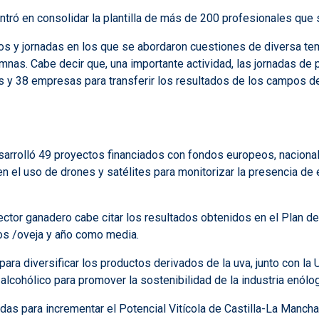
tró en consolidar la plantilla de más de 200 profesionales que
os y jornadas en los que se abordaron cuestiones de diversa tem
umnas. Cabe decir que, una importante actividad, las jornadas de 
as y 38 empresas para transferir los resultados de los campos 
esarrolló 49 proyectos financiados con fondos europeos, nacional
 en el uso de drones y satélites para monitorizar la presencia d
sector ganadero cabe citar los resultados obtenidos en el Pla
ros /oveja y año como media.
para diversificar los productos derivados de la uva, junto con la
cohólico para promover la sostenibilidad de la industria enólog
s para incrementar el Potencial Vitícola de Castilla-La Mancha,