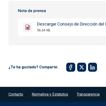
Nota de prensa
Descargar Consejo de Dirección del 
96.64 KB
¿Te ha gustado? Comparte:
Menú del pie
Contacto
Normativa y Estatutos
Transparencia