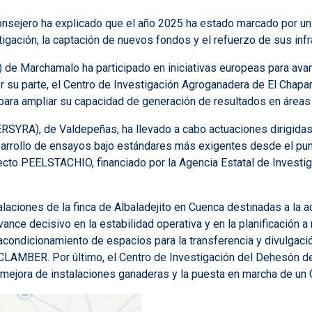
consejero ha explicado que el año 2025 ha estado marcado por un a
tigación, la captación de nuevos fondos y el refuerzo de sus infr
 de Marchamalo ha participado en iniciativas europeas para avan
or su parte, el Centro de Investigación Agroganadera de El Chaparr
ara ampliar su capacidad de generación de resultados en áreas 
RSYRA), de Valdepeñas, ha llevado a cabo actuaciones dirigidas 
arrollo de ensayos bajo estándares más exigentes desde el punto 
cto PEELSTACHIO, financiado por la Agencia Estatal de Investiga
alaciones de la finca de Albaladejito en Cuenca destinadas a la ac
nce decisivo en la estabilidad operativa y en la planificación 
ndicionamiento de espacios para la transferencia y divulgación 
el CLAMBER. Por último, el Centro de Investigación del Dehesón 
mejora de instalaciones ganaderas y la puesta en marcha de un C