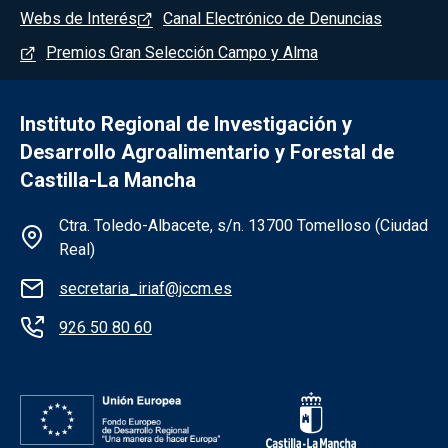
Webs de Interés
Canal Electrónico de Denuncias
Premios Gran Selección Campo y Alma
Instituto Regional de Investigación y
Desarrollo Agroalimentario y Forestal de
Castilla-La Mancha
Información de la institución
Ctra. Toledo-Albacete, s/n. 13700 Tomelloso (Ciudad
Real)
secretaria_iriaf@jccm.es
926 50 80 60