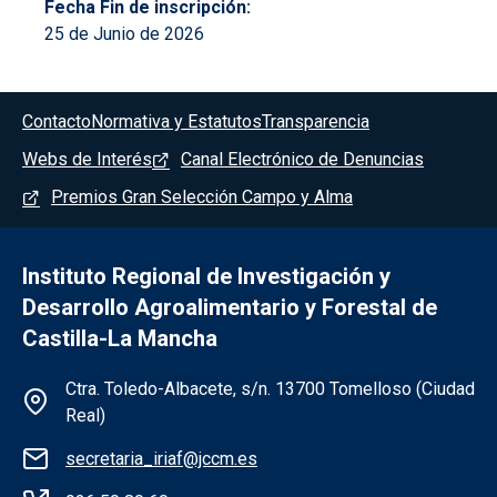
Fecha Fin de inscripción
25 de Junio de 2026
Menú del pie
Contacto
Normativa y Estatutos
Transparencia
Webs de Interés
Canal Electrónico de Denuncias
Premios Gran Selección Campo y Alma
Instituto Regional de Investigación y
Desarrollo Agroalimentario y Forestal de
Castilla-La Mancha
Información de la institución
Ctra. Toledo-Albacete, s/n. 13700 Tomelloso (Ciudad
Real)
secretaria_iriaf@jccm.es