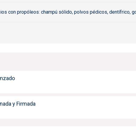
os con propóleos: champú sólido, polvos pédicos, dentífrico, go
anzado
enada y Firmada