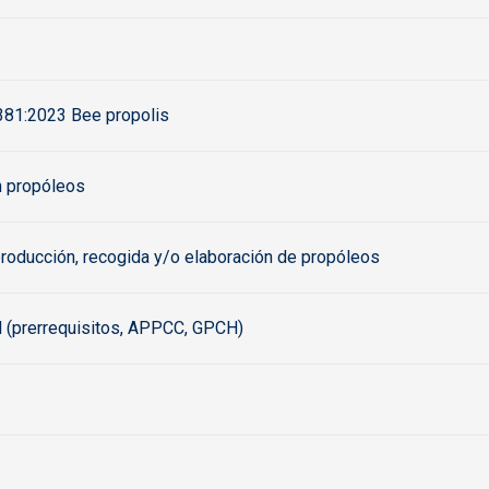
4381:2023 Bee propolis
n propóleos
producción, recogida y/o elaboración de propóleos
ol (prerrequisitos, APPCC, GPCH)