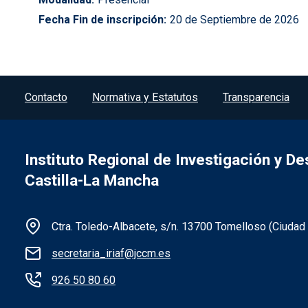
Fecha Fin de inscripción
20 de Septiembre de 2026
Menú del pie
Contacto
Normativa y Estatutos
Transparencia
Instituto Regional de Investigación y De
Castilla-La Mancha
Información de la institución
Ctra. Toledo-Albacete, s/n. 13700 Tomelloso (Ciudad
secretaria_iriaf@jccm.es
926 50 80 60