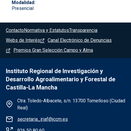
Modalidad
Presencial
Menú del pie
Contacto
Normativa y Estatutos
Transparencia
Webs de Interés
Canal Electrónico de Denuncias
Premios Gran Selección Campo y Alma
Instituto Regional de Investigación y
Desarrollo Agroalimentario y Forestal de
Castilla-La Mancha
Información de la institución
Ctra. Toledo-Albacete, s/n. 13700 Tomelloso (Ciudad
Real)
secretaria_iriaf@jccm.es
926 50 80 60