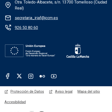
Información de la institución
Ctra. Toledo-Albacete, s/n. 13700 Tomelloso (Ciudad
Real)
secretaria_iriaf@jccm.es
926 50 80 60
Redes sociales JCCM
Menú legal
Protección de Datos
Aviso legal
Mapa del sitio
Accesibilidad