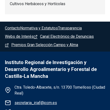
Cultivos Herbáceos y Hortícolas
Menú del pie
Contacto
Normativa y Estatutos
Transparencia
Webs de Interés
Canal Electrónico de Denuncias
Premios Gran Selección Campo y Alma
Instituto Regional de Investigación y
Desarrollo Agroalimentario y Forestal de
Castilla-La Mancha
Información de la institución
Ctra. Toledo-Albacete, s/n. 13700 Tomelloso (Ciudad
Real)
secretaria_iriaf@jccm.es