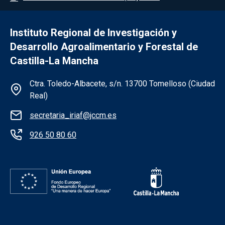
Instituto Regional de Investigación y
Desarrollo Agroalimentario y Forestal de
Castilla-La Mancha
Información de la institución
Ctra. Toledo-Albacete, s/n. 13700 Tomelloso (Ciudad
Real)
secretaria_iriaf@jccm.es
926 50 80 60