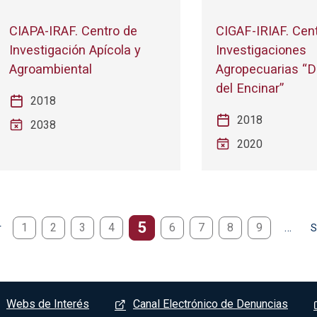
CIAPA-IRAF. Centro de
CIGAF-IRIAF. Cen
Investigación Apícola y
Investigaciones
Agroambiental
Agropecuarias “
del Encinar”
2018
2018
2038
2020
5
1
2
3
4
6
7
8
9
…
r
S
or
S
Webs de Interés
Canal Electrónico de Denuncias