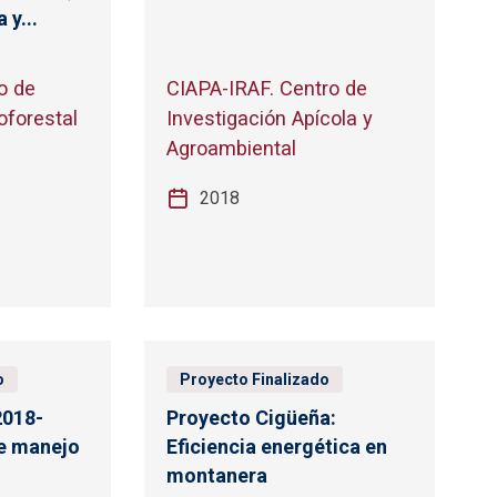
 y...
o de
CIAPA-IRAF. Centro de
oforestal
Investigación Apícola y
Agroambiental
2018
o
Proyecto Finalizado
2018-
Proyecto Cigüeña:
de manejo
Eficiencia energética en
montanera