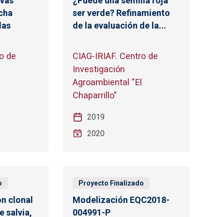
evas
¿Puede una semilla roja
ucha
ser verde? Refinamiento
las
de la evaluación de la...
o de
CIAG-IRIAF. Centro de
Investigación
l
Agroambiental "El
Chaparrillo"
2019
2020
o
Proyecto Finalizado
ón clonal
Modelización EQC2018-
e salvia,
004991-P