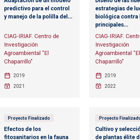
Adaptación de un modelo
Diseño de las nu
predictivo para el control
estrategias de l
y manejo de la polilla del...
biológica contra 
principales...
CIAG-IRIAF. Centro de
CIAG-IRIAF. Centr
Investigación
Investigación
Agroambiental "El
Agroambiental "E
Chaparrillo"
Chaparrillo"
2019
2019
2021
2022
Proyecto Finalizado
Proyecto Finalizad
Efectos de los
Cultivo y selecci
fitosanitarios en la fauna
de plantas élite d